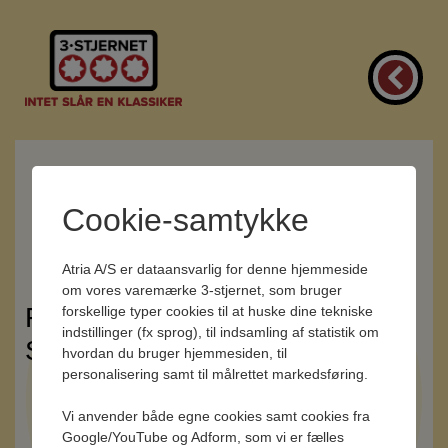
Cookie-samtykke
Atria A/S er dataansvarlig for denne hjemmeside
om vores varemærke 3-stjernet, som bruger
FAQ - OFTE STILLEDE
forskellige typer cookies til at huske dine tekniske
indstillinger (fx sprog), til indsamling af statistik om
SPØRGSMÅL
hvordan du bruger hjemmesiden, til
personalisering samt til målrettet markedsføring.
Farve i salami
Hvad består den røde farve i salamien af ?
Vi anvender både egne cookies samt cookies fra
Google/YouTube og Adform, som vi er fælles