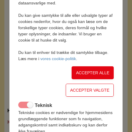
dataansvarlige med.
Mere end 100g kød pr. 100g færdigvare
Du kan give samtykke til alle eller udvalgte typer af
Hvordan kan der være anvendt mere end 100g kød
cookies nedenfor, hvor du også kan læse om de
pr. 100g færdig spegepølse ?
forskellige typer cookies, deres formål og hvilke
typer oplysninger, de indsamler. Vi bruger en
cookie til at huske dit valg.
Kan produkterne fryses
Kan 3-Stjernets spegepølser og øvrige produkter
Du kan til enhver tid trække dit samtykke tilbage.
Læs mere i
vores cookie-politik
.
fryses ?
Fremstilling af den originale 3-Stjernet salami
Hvor lang tid tager det at fremstille den originale 3-
Stjernet Salami ?
Teknisk
Har du et spørgsmål til 3-Stjernet?
Tekniske cookies er nødvendige for hjemmesidens
grundlæggende funktioner som fx navigation,
Klik her for at sende dit spørgsmål »
adgangskontrol samt indkøbskurv og kan derfor
ikke fravælges.