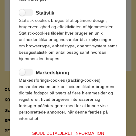
Statistik
Statistik-cookies bruges til at optimere design,
brugervenlighed og effektiviteten af hjemmesiden.
Statistik-cookies tildeler hver bruger en unik
onlineidentifikator og indsamler bl.a. oplysninger
om browsertype, enhedstype, operativsystem samt
besøgsstatistik om antal besøg samt hvordan
hjemmesiden bruges.
Markedsføring
Markedsførings-cookies (tracking-cookies)
indsamler via en unik onlineidentifikator brugerens
OM 3-STJERNET
digitale fodspor på tværs af flere hjemmesider og
FØLG OS HER:
registrerer, hvad brugeren interesserer sig
KONTAKT
for/søger på/interagerer med for at kunne vise
SE FØDEVARESTYRELSENS SMILEY-RAPPORTER
personrettede annoncer, når denne færdes på
internettet.
SPØRGSMÅL OG SVAR
PERSONDATAPOLITIK
SKJUL DETALJERET INFORMATION