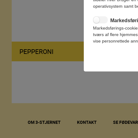
operativsystem samt b
Markedsfør
Markedsførings-cookies 
tværs af flere hjemmesi
vise personrettede ann
PEPPERONI
OM 3-STJERNET
KONTAKT
SE FØDEVA