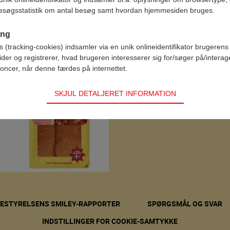
esøgsstatistik om antal besøg samt hvordan hjemmesiden bruges.
ing
(tracking-cookies) indsamler via en unik onlineidentifikator brugerens 
der og registrerer, hvad brugeren interesserer sig for/søger på/intera
oncer, når denne færdes på internettet.
SKJUL DETALJERET INFORMATION
RESTYRELSENS SMILEY-RAPPORTER
SPØRGSMÅL OG SVAR
INDSTILLINGER FOR COOKIE-SAMTYKKE