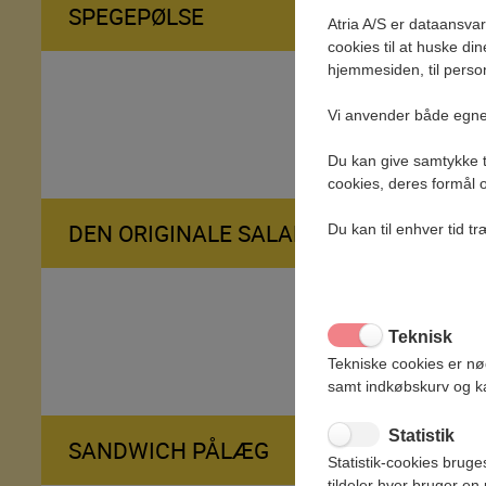
SPEGEPØLSE
Atria A/S er dataansva
cookies til at huske din
hjemmesiden, til person
Vi anvender både egne
Du kan give samtykke ti
cookies, deres formål o
DEN ORIGINALE SALAMI
Du kan til enhver tid t
Teknisk
Tekniske cookies er n
samt indkøbskurv og ka
Statistik
SANDWICH PÅLÆG
Statistik-cookies bruge
tildeler hver bruger en