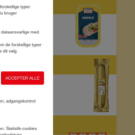
orskellige typer
 du bruger
s dataansvarlige med.
om de forskellige typer
e dit valg.
on, adgangskontrol
n. Statistik-cookies
, enhedstype,