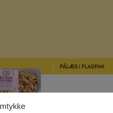
PÅLÆG I FLADPAK
amtykke