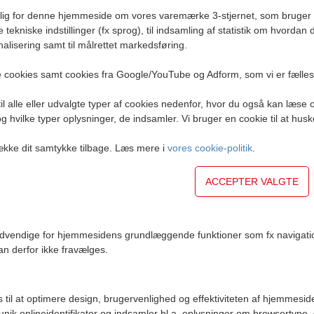
KØDPØLSE
rlig for denne hjemmeside om vores varemærke 3-stjernet, som bruger f
e tekniske indstillinger (fx sprog), til indsamling af statistik om hvordan
alisering samt til målrettet markedsføring.
 cookies samt cookies fra Google/YouTube og Adform, som vi er fælle
l alle eller udvalgte typer af cookies nedenfor, hvor du også kan læse 
g hvilke typer oplysninger, de indsamler. Vi bruger en cookie til at husk
STYK SPEGEPØLSER
række dit samtykke tilbage. Læs mere i
vores cookie-politik
.
ødvendige for hjemmesidens grundlæggende funktioner som fx navigati
n derfor ikke fravælges.
SNACKS
s til at optimere design, brugervenlighed og effektiviteten af hjemmeside
 unik onlineidentifikator og indsamler bl.a. oplysninger om browsertype