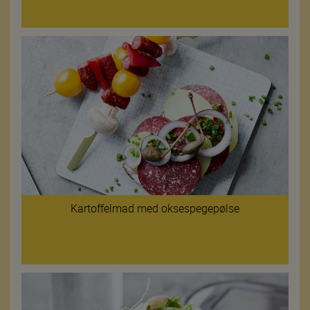
Kartoffelmad med oksespegepølse