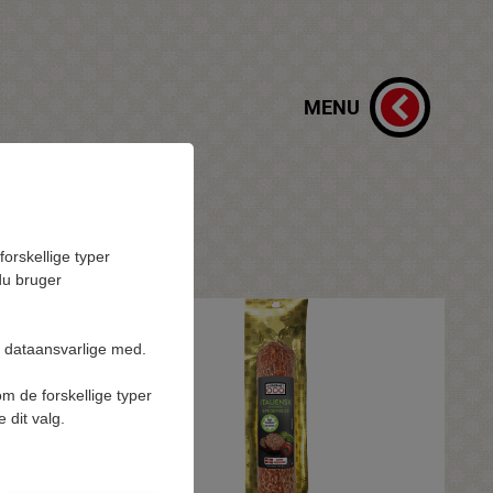
MENU
orskellige typer
 du bruger
s dataansvarlige med.
om de forskellige typer
e dit valg.