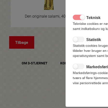
Den originale salami, 400g
Den 
Teknisk
Tekniske cookies er n
samt indkøbskurv og ka
Statistik
Tilbage
Statistik-cookies bruge
tildeler hver bruger en
operativsystem samt b
OM 3-STJERNET
KONTAKT
SE FØDEVA
Markedsfør
Markedsførings-cookies 
tværs af flere hjemmesi
vise personrettede ann