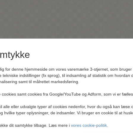
amtykke
rlig for denne hjemmeside om vores varemærke 3-stjernet, som bruger f
e tekniske indstillinger (fx sprog), til indsamling af statistik om hvordan
alisering samt til målrettet markedsføring.
 cookies samt cookies fra Google/YouTube og Adform, som vi er fælle
l alle eller udvalgte typer af cookies nedenfor, hvor du også kan læse 
g hvilke typer oplysninger, de indsamler. Vi bruger en cookie til at husk
række dit samtykke tilbage. Læs mere i
vores cookie-politik
.