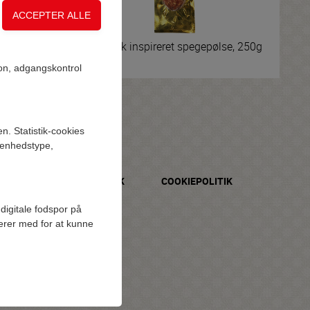
 250g
Italiensk inspireret spegepølse, 250g
on, adgangskontrol
n. Statistik-cookies
, enhedstype,
PERSONDATAPOLITIK
COOKIEPOLITIK
digitale fodspor på
gerer med for at kunne