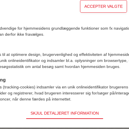
originale salami, 1400g
Den Originale Salami,
ødvendige for hjemmesidens grundlæggende funktioner som fx navigati
n derfor ikke fravælges.
s til at optimere design, brugervenlighed og effektiviteten af hjemmeside
 unik onlineidentifikator og indsamler bl.a. oplysninger om browsertype
esøgsstatistik om antal besøg samt hvordan hjemmesiden bruges.
RESTYRELSENS SMILEY-RAPPORTER
SPØRGSMÅL OG SVAR
ing
INDSTILLINGER FOR COOKIE-SAMTYKKE
(tracking-cookies) indsamler via en unik onlineidentifikator brugerens 
der og registrerer, hvad brugeren interesserer sig for/søger på/intera
FØLG OS HER:
oncer, når denne færdes på internettet.
SKJUL DETALJERET INFORMATION