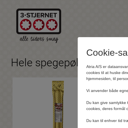
Cookie-s
Hele spegepølser
Atria A/S er dataansva
cookies til at huske din
hjemmesiden, til person
Vi anvender både egne
Du kan give samtykke ti
cookies, deres formål o
Du kan til enhver tid t