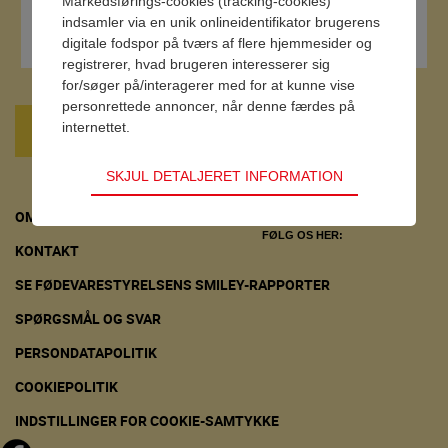
Markedsførings-cookies (tracking-cookies)
Italiensk inspireret spegepølse, 250g
indsamler via en unik onlineidentifikator brugerens
digitale fodspor på tværs af flere hjemmesider og
registrerer, hvad brugeren interesserer sig
for/søger på/interagerer med for at kunne vise
personrettede annoncer, når denne færdes på
internettet.
Tilbage
SKJUL DETALJERET INFORMATION
OM 3-STJERNET
FØLG OS HER:
KONTAKT
SE FØDEVARESTYRELSENS SMILEY-RAPPORTER
SPØRGSMÅL OG SVAR
PERSONDATAPOLITIK
COOKIEPOLITIK
INDSTILLINGER FOR COOKIE-SAMTYKKE