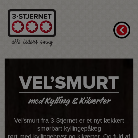
VEL’SMURT
med Kylling & Kikærter
Vel’smurt fra 3-Stjernet er et nyt lækkert
smørbart kyllingepålæg
rørt med kyllingebryst og kikærter. Og fuld af