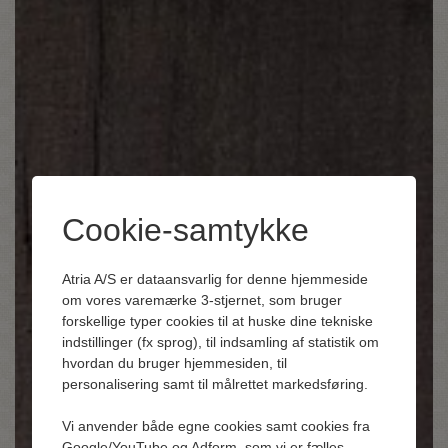
Cookie-samtykke
Atria A/S er dataansvarlig for denne hjemmeside
om vores varemærke 3-stjernet, som bruger
forskellige typer cookies til at huske dine tekniske
indstillinger (fx sprog), til indsamling af statistik om
hvordan du bruger hjemmesiden, til
personalisering samt til målrettet markedsføring.
Vi anvender både egne cookies samt cookies fra
Google/YouTube og Adform, som vi er fælles