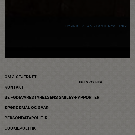
Previous
1
2
3
4
5
6
7
8
9
10
Next 10
Next
OM 3-STJERNET
FØLG OS HER:
KONTAKT
SE FØDEVARESTYRELSENS SMILEY-RAPPORTER
SPØRGSMÅL OG SVAR
PERSONDATAPOLITIK
COOKIEPOLITIK